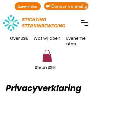
❤️ Doneer eenmalig
Aanmelden
STICHTING
STERKINBEWEGING
Over SSIB
Wat wij doen
Eveneme
nten
Steun SSIB
Privacyverklaring