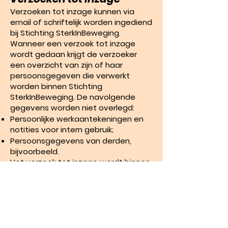
Verzoeken tot inzage kunnen via
email of schriftelijk worden ingediend
bij Stichting SterkInBeweging.
Wanneer een verzoek tot inzage
wordt gedaan krijgt de verzoeker
een overzicht van zijn of haar
persoonsgegeven die verwerkt
worden binnen Stichting
SterkInBeweging. De navolgende
gegevens worden niet overlegd:
Persoonlijke werkaantekeningen en
notities voor intern gebruik;
Persoonsgegevens van derden,
bijvoorbeeld.
Het verzoek tot inzage wordt binnen
acht weken beantwoord.
Het recht van correctie
Indien de persoonsgegevens die wij
van u verwerken niet juist zijn, hebt u